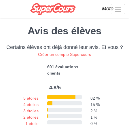
Moto
Avis des élèves
Certains élèves ont déjà donné leur avis. Et vous ?
Créer un compte Supercours
601 évaluations
clients
4.8/5
5 étoiles
82 %
4 étoiles
15 %
3 étoiles
2 %
2 étoiles
1 %
1 étoile
0 %