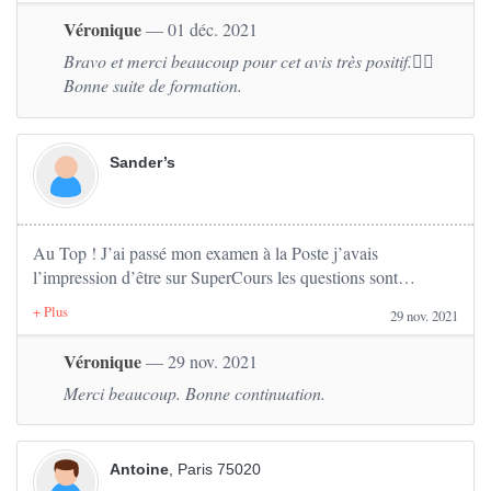
identiques. Le site fonctionne bien sur téléphone et
Véronique
— 01 déc. 2021
ordinateur. Petit bug me concernant sur le téléphone, je
Bravo et merci beaucoup pour cet avis très positif.👍🏽
n’avais pas le son pour les questions mais je l’avais bien pour
Bonne suite de formation.
les réponses (peut-être à cause de mon téléphone ?) aucun
soucis de son sur l’ordinateur.
Dans l’ensemble, ces cours permettent vraiment d’obtenir le
Sander’s
code si les séries ont bien été faites en amont.
Je recommande
Au Top ! J’ai passé mon examen à la Poste j’avais
l’impression d’être sur SuperCours les questions sont
pratiquement les mêmes Un grand Merci.
29 nov. 2021
Véronique
— 29 nov. 2021
Merci beaucoup. Bonne continuation.
Antoine
, Paris 75020