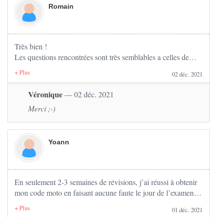
Maj :
Romain
Super j'ai passé l'ETM 2 semaines et 3 jours après mon
inscription et je l'ai eu avec 2 fautes !
Super, merci !!
Très bien !
Les questions rencontrées sont très semblables a celles de
l'examen.
02 déc. 2021
Véronique
— 02 déc. 2021
Merci ;-)
Yoann
En seulement 2-3 semaines de révisions, j’ai réussi à obtenir
mon code moto en faisant aucune faute le jour de l’examen.
01 déc. 2021
Les questions sont effectivement très similaires, voire même