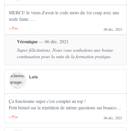
MERCI! Je viens d'avoir le code moto du 1er coup avec une
seule faute.
06 déc. 2021
Les questions dans la partie "TEST" sont dans leur forme
vraiment similaires à l'examen (qui est plus facile). Cela
Véronique
— 06 déc. 2021
prépare très bien aux questions "pièges". Les corrections
Super félicitations. Nous vous souhaitons une bonne
ainsi que les statistiques sont très efficaces pour s'améliorer
continuation pour la suite de la formation pratique.
rapidement. Les examens blanc sont également un très bon
entrainement. Tout est bon à prendre sur le site. Je
recommande à 100%.
Loïc
Ça fonctionne super c'est complet au top !
Petit bémol sur la répétition de même questions sur beaucoup
de tests, parfois même des questions très simples qui sont
06 déc. 2021
présentes dans trop de séries.